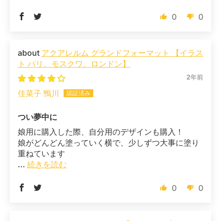
0
0
アクアレルム グランドフォーマット 【イラス
ト パリ、モスクワ、ロンドン】
2年前
佳菜子 鴨川
つい夢中に
娘用に購入した際、自分用のデザインも購入！
娘がどんどん塗っていく横で、少しずつ大事に塗り
重ねています
...
続きを読む
0
0