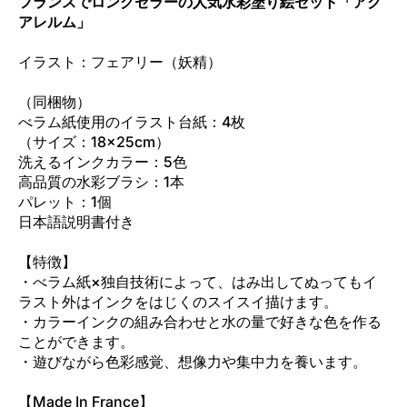
フランスでロングセラーの人気水彩塗り絵セット「アク
アレルム」
イラスト：フェアリー（妖精）
（同梱物）
べラム紙使用のイラスト台紙：4枚
（サイズ：18×25cm）
洗えるインクカラー：5色
高品質の水彩ブラシ：1本
パレット：1個
日本語説明書付き
【特徴】
・べラム紙×独自技術によって、はみ出してぬってもイ
ラスト外はインクをはじくのスイスイ描けます。
・カラーインクの組み合わせと水の量で好きな色を作る
ことができます。
・遊びながら色彩感覚、想像力や集中力を養います。
【Made In France】