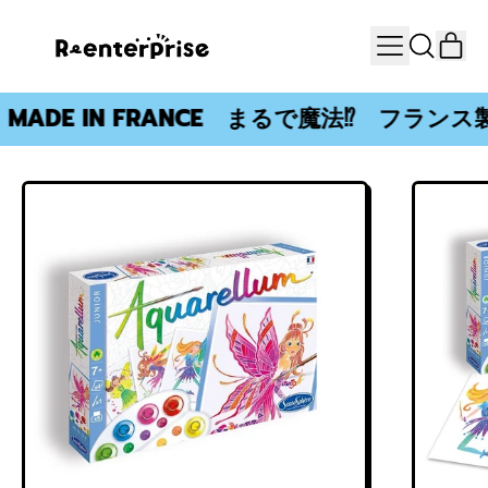
カー
DE IN FRANCE まるで魔法⁉ フランス